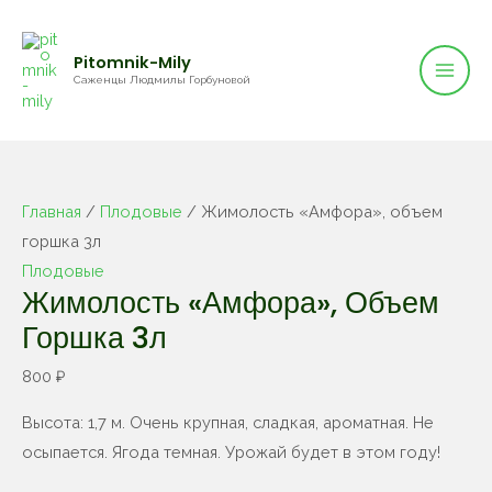
Mai
Перейти
к
Men
Pitomnik-Mily
содержимому
Саженцы Людмилы Горбуновой
Главная
/
Плодовые
/ Жимолость «Амфора», объем
горшка 3л
Плодовые
Жимолость «Амфора», Объем
Горшка 3л
800
₽
Высота: 1,7 м. Очень крупная, сладкая, ароматная. Не
осыпается. Ягода темная. Урожай будет в этом году!