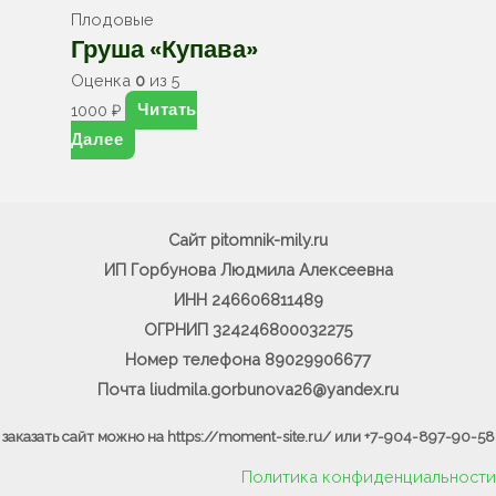
Плодовые
Груша «Купава»
Оценка
0
из 5
Читать
1000
₽
Далее
Сайт pitomnik-mily.ru
ИП Горбунова Людмила Алексеевна
ИНН 246606811489
ОГРНИП 324246800032275
Номер телефона 89029906677
Почта liudmila.gorbunova26@yandex.ru
заказать сайт можно на https://moment-site.ru/ или
+7-
904-897-90-58
Политика конфиденциальности